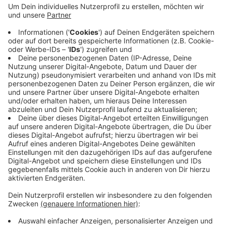
Anzeige
Der Schutzzaun hat zwar Stand gehalten, allerdings
muss das Geröll jetzt entfernt werden. Dafür wird der
Zaun heute in diesem Bereich geöffnet und
anschließend in Teilen ersetzt. Für diese Arbeiten sei
eine Vollsperrung nötig, hieß es von Straßen.NRW. Sie
dauert voraussichtlich bis Ende der Woche.
CM
Anzeige
Anzeige