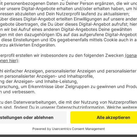
Demnach sind im Rhein-Sieg-Kreis fast 940 E-Autos 
viele wie noch 2018.
Auch in Bonn hat sich die Zahl der gemeldeten Elekt
verdreifacht, aktuell sind es 490.
Auch die Zahl der Ladestationen in der Region steigt 
Kreis deutschlandweit ganz vorne mit dabei.
Mit 133 Säulen liegt er auf Platz 10 aller deutschen
beispielsweise Köln und Düsseldorf. In Bonn sind es
Anzeige