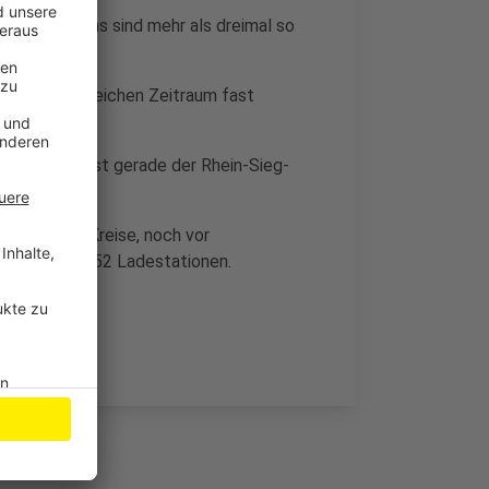
gemeldet, das sind mehr als dreimal so
roautos im gleichen Zeitraum fast
weiter, hier ist gerade der Rhein-Sieg-
 Städte und Kreise, noch vor
 dagegen nur 52 Ladestationen.