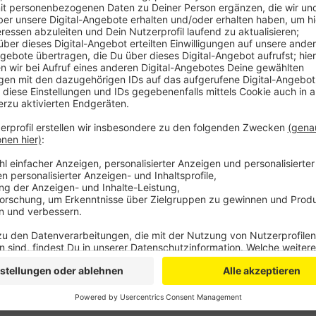
Anzeige
Comedy
Elvis Eifel - Das Sommerspecia
Anzeige
Anzeige