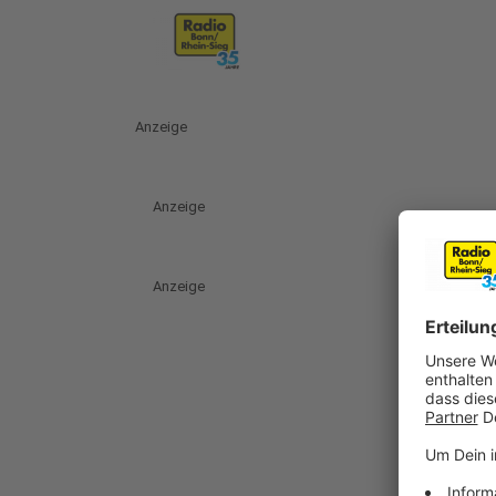
Anzeige
Anzeige
Anzeige