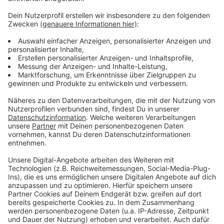
am Telefon mit seinen Hörerinnen und Hörern im Radio.
Aber selbst seine 'Opfer' müssen am Ende mit lachen -
wenn auch nicht immer. Und weil Elvis das noch viele
Jahre weitermachen möchte, benötigt er eure
Unterstützung. Ihr habt gerade jemanden im Kopf, dem
mal ein Streich gespielt werden sollte? Dann nutzt
das Formular und tretet mit Elvis direkt in Kontakt! Er
freut sich auf jede neue Nachricht.
Anzeige
Anzeige
Anzeige