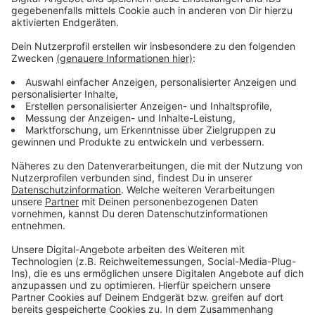
Anzeige
Vorstellen brauchen wir ihn euch nicht. Seit 2003
treibt Jürgen Bangert nun als "Elvis Eifel" seine Späße
am Telefon mit seinen Hörerinnen und Hörern im Radio.
Aber selbst seine 'Opfer' müssen am Ende mit lachen -
wenn auch nicht immer. Und weil Elvis das noch viele
Jahre weitermachen möchte, benötigt er eure
Unterstützung. Ihr habt gerade jemanden im Kopf, dem
mal ein Streich gespielt werden sollte? Dann nutzt
das Formular und tretet mit Elvis direkt in Kontakt! Er
freut sich auf jede neue Nachricht.
Anzeige