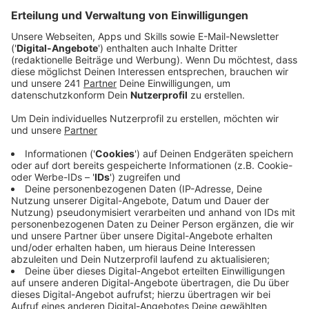
Anzeige
Comedy
play_circle
Elvis Eifel - Der Podcast: "Rosenmontagszug
in Planung"
Anzeige