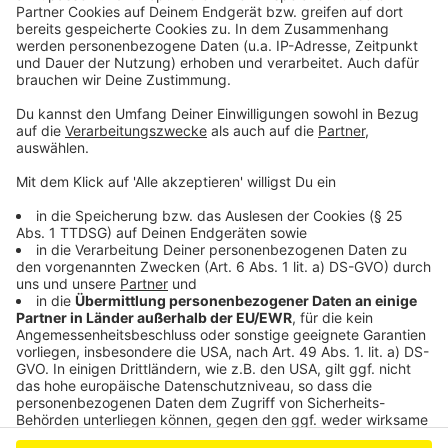
Schleudern gekommen ist. Viel Spaß beim Zuhören und
bitte nicht erschrecken, wenn dabei das Telefon
klingelt. Es muss ja nicht unbedingt Elvis Eifel dran
sein.
Anzeige
Anzeige
Anzeige
Anzeige