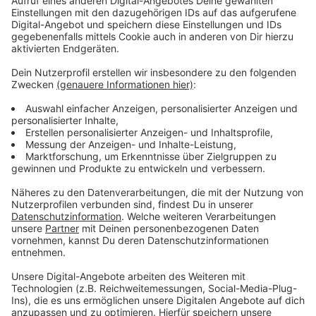
Anzeige
Anzeige
Vorstellen brauchen wir ihn euch nicht. Seit 2003
treibt Jürgen Bangert nun als "Elvis Eifel" seine Späße
am Telefon mit seinen Hörerinnen und Hörern im Radio.
Aber selbst seine 'Opfer' müssen am Ende mit lachen -
wenn auch nicht immer. Und weil ihr nicht genug von
ihm bekommen könnt, ist Elvis nun unter die Podcaster
gegangen. Somit steht euch Elvis rund um die Uhr zur
Verfügung. Hier bekommt Ihr außerdem den
"Directors-Cut" - die Original-Telefonate in längerer
Version. Elvis wird sich mit Kollegen und ehemaligen
"Opfern" über die Telefonate aus den letzten zwei
Jahrzehnten unterhalten. Wir erfahren auch, wie es ihm
dabei ergangen ist und wobei er selbst mal ins