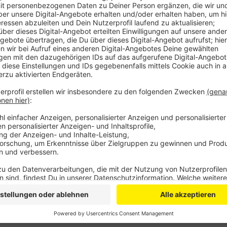
Anzeige
Die Stadtverwaltung argumentiert aber, dass man e
abwarten sollte, bevor eigene städtische Lösungen 
die finanzielle Lage der Stadt Bonn angespannt. Die
Sozialausschuss der Stadt Bonn besprochen.
Anzeige