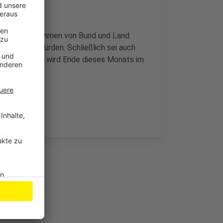
rst die Maßnahmen von Bund und Land
umgesetzt würden. Schließlich sei auch
 Idee der FDP wird Ende dieses Monats im