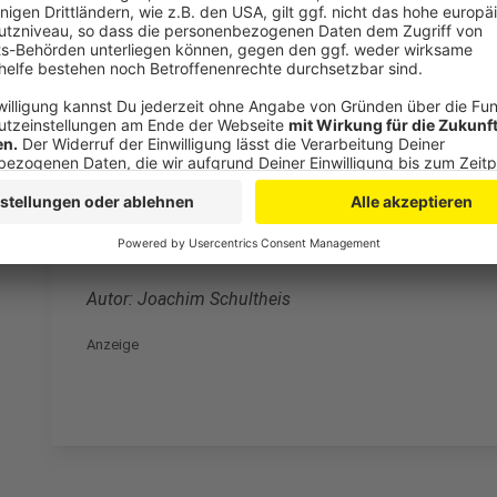
kommend.
Die Bahn kündigt in der Zeit "größere Fahrplanä
Oberhausen, Mülhem, Essen und Bochum an.
Einzelne Zwischenhalte entfallen.
Detailliertere Bahn-Maßnahmen - vor allem für de
Im Nahverkehr innerhalb Nordrhein-Westfalens si
RE 3, RE 5, RE 6, RE 11, RE 19, RE 42, RE 44, RB 
besagten Städten zu einem Schienenersatzver
Wer zwischen Essen und Düsselorf pendeln will
benutzen. Allerdings ist auch diese Bahnstrecke 
Autor: Joachim Schultheis
Anzeige