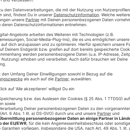
Autobahnkreuzes Kaiserberg wird ein Brückenbauwer
müssen die darunter verlaufenden Bahngleise von Du
vollständig gesperrt werden. Dies führt zu größeren
Duisburg, Oberhausen, Mülheim (Ruhr), Essen und Bo
werden über die gesamte Osterferienzeit bestehen.
Anzeige
Anzeige
Die Auswirkungen der Bauarbeiten zwische
im Überblick
Anzeige
Duisburg HBF und Essen HBF werden vom 23. März
Duisburg HBF allerdings nur aus dem Süden ko