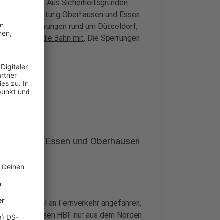
k abgerissen. Aus Sicherheitsgründen
isburg in Richtung Oberhausen und Essen
 Fahrplanänderungen rund um Düsseldorf,
chum",
teilte die Bahn mit
. Die Sperrungen
n Duisburg, Essen und Oberhausen
 bis 8. April an Fernverkehr angefahren,
mmend und Essen HBF nur aus dem Norden