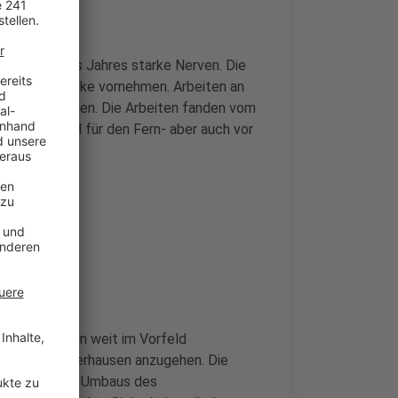
en Anfag des Jahres starke Nerven. Die
 der Strecke vornehmen. Arbeiten an
geführt werden. Die Arbeiten fanden vom
s hatte sowohl für den Fern- aber auch vor
n hatte schon weit im Vorfeld
sburg und Oberhausen anzugehen. Die
Im Rahmen des Umbaus des