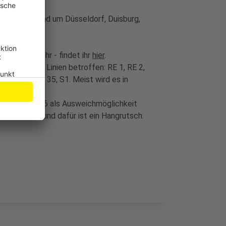
nderungen" rund um Düsseldorf, Duisburg,
n Fernverkehr - findet ihr
hier
.
nd folgende Linien betroffen: RE 1, RE 2,
32, RB 33, RB 35, S1. Meist wird es in
kehr kommen.
 konnte die S6 als Ausweichmöglichkeit
gesperrt. Grund dafür ist ein Hangrutsch.