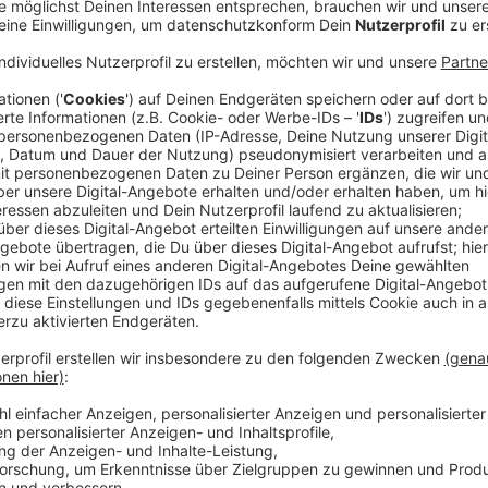
Anzeige
Viele Pendler zwischen Essen und Dortmund braucht
Deutsche Bahn musste mehrere Umbaumaßnahmen auf
Gleisen, Weichen und der Oberleitung mussten durch
5. Januar (21 Uhr) bis 23. Februar (21 Uhr) statt. Die
allem für den Nahverkehr erhebliche Auswirkungen.
Anzeige
Weitere Sperrungen folgen in 2024
Anzeige
Doch die nächste Baustelle folgt umgehend. Die Bah
angekündigt, als nächstes die Strecke zwischen Dui
Ursache dafür ist das Autobahnkreuz Kaiserberg. "