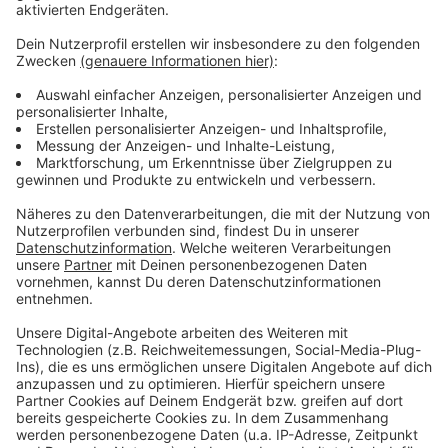
möglich ist, die täglichen Fährzeiten zu verlängern.
Rund um die Fähranleger soll der Verkehr bestmöglich
organisiert werden, heißt es aus Niederkassel. Staus
könnten zwar nicht verhindert werden, aber
hoffentlich kürzer werden. Zum Beispiel wurden
bereits Parkplätze an der Provinzialstraße zeitweise
gesperrt, um für mehr Platz zu sorgen. Parallel dazu
überlegen Niederkassel und Bornheim gemeinsam,
auch die dortigen NATO-Rampen als zusätzliche
Fähranleger zu nutzen. Aber all das könne kein Ersatz
für die Nordbrücke sein, sagt Niederkassels
Bürgermeister Matthias Großgarten. Der Bund sei jetzt
gefragt, schnellstmöglich zu handeln.
Anzeige