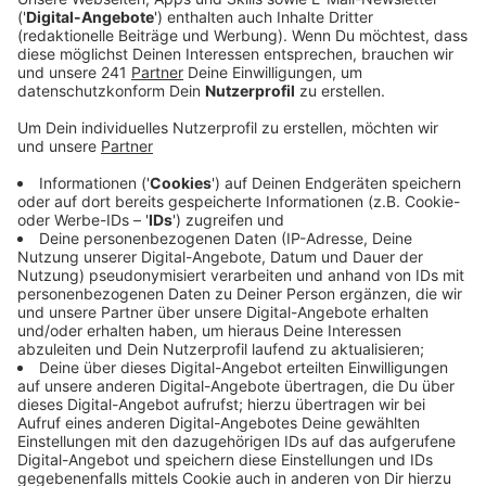
Wochenende eine Task Force dazu eingerichtet.
Ein besonderer Fokus liegt dabei auf den Fähren,
die für Autos in Mondorf und die Personenfähre in
Lülsdorf.
Veröffentlicht:
Dienstag, 09.06.2026 05:36
Anzeige
Mehr Schiffe, längere Fährzeiten und neue
Anlegestellen
Anzeige
Es geht dabei darum, mehr Schiffe einzusetzen. In
Mondorf sind im Berufsverkehr bereits zwei
Autofähren im Einsatz. Dazu wird auch geprüft, ob es