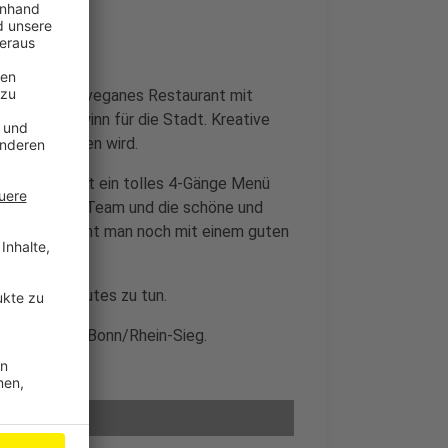
r gibt es ein veganes Restaurant mit
 richtiger Gewinn für die Stadt. Kreative
 Erlebnis führen wird.
 dort und hat ein tolles 4-Gänge Menü
 freundliches Team und die schöne und
 und dann geht man noch mit einem guten
dem Körper Gutes zu tun.
en und Radio Bonn/Rhein-Sieg.