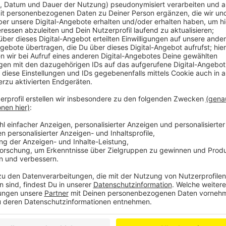
Anzeige
In Poppelsdorf gibt es den zweiten Standort und hie
Casual Fine Dining. Das ist in Bonn einzigartig und ein
Küche auf rein pflanzlicher Basis, die zu einem tollen
Unsere Gastrobloggerin Karin von Bonngehtessen war
erlebt, das sie immer wieder wiederholen würde. Ein
lockere Atmosphäre führen zu einem Wohlfühlabend
Gefühl, sagt sie.
Vielleicht auch für euch eine Möglichkeit im Januar 
Viel Spaß und bestellt viele Grüße von Bonngehtess
Anzeige
©
RBRS/Karin Krubeck