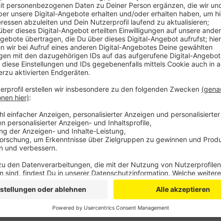
Anzeige
Außerdem geht es um Physik, um schwarze Löcher un
sich mit Einsteins Relativitätstheorie, und wie die
Wissenschaftlern weiterentwickelt wurde, zum Beis
dafür überweist die EU fast zwei Millionen Euro für 
Anzeige