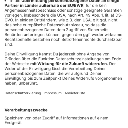
Körper auch nicht Sinn der Sache. Daher empfiehlt der
Sportwissenschaftler und Gesundheitsexperte:
Maximal dreimal die Woche Muskeltraining, weil
Muskeln sich erholen müssen. Ausdauertraining könnte
öfter gehen. Aber auch nicht mehr als jeden zweiten
Tag. Am besten sei also ein Mix aus Ausdauer- und
Muskeltraining. Die jeweiligen Pausen sollten
genossen werden.
Wer übrigens noch keine Sportart gefunden hat: ein
strammer Spaziergang ist laut Froböse ein erster
Schritt in die richtige Richtung: "Das Allerwichtigste
ist: Du musst dich zu Beginn subjektiv unterfordert
fühlen. Da musst du danach pfeifend unter der Dusche
stehen und sagen: 'War das schön! Das mache ich
morgen wieder.' So gewinnt man langsam ein bisschen
den Mut und auch die positive Stimmung und
Einstellung dazu."