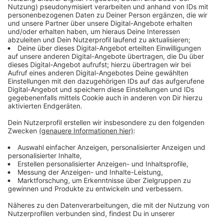
zu meinen Wünschen, Interessen und Neigungen
passen. Ich muss es ein bisschen kennen, damit ich die
Sportart bewerten kann", sagt Froböse. Außerdem
würde es auch viel Sinn ergeben, das mit einem
Sportpartner oder Sportpartnerin zu machen. Froböse:
"Denn gemeinsam macht es mehr Spaß. Und vor allen
Dingen bleibe ich länger dran, weil dann kommt ein
bisschen sozialer Druck mit dazu.“
Anzeige
Menschen sollen sich belohnen
Anzeige
Naturgemäß sind Menschen faul. Weshalb ein wenig
Druck - in Kombination mit Spaß - nicht schadet.
Außerdem darf und sollte man sich auch belohnen.