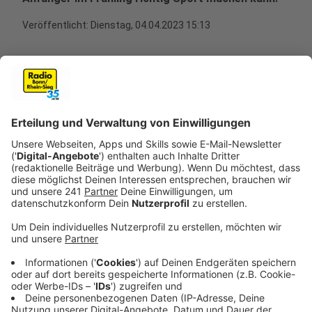
Veröffentlicht:
Dienstag, 04.04.2023 15:13
Anzeige
Sportmuffel zu sein ist einfach, den inneren
Schweinehund zu überwinden dagegen deutlich
schwieriger. Zum Start in den Frühling haben wir mit
dem Sportwissenschaftler und Gesundheitsexperten
Ingo Froböse von der Sporthochschule Köln
gesprochen. Er ist Experte vom Fach und erzählt uns,
wie man es schafft, endlich mit dem Sport loszulegen.
Wichtig dabei sei vor allem eins: sich so wenig Hürden
wie möglich in den Weg zu legen. "Wenn ich mir jetzt
beispielsweise ein Schwimmbad vornehme, das 30
Kilometer entfernt ist, halte ich das nicht lange durch.
Der Sport, den ich betreiben möchte, muss zu mir und