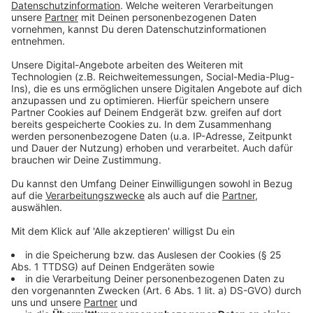
Dazu sagt Ingo Froböse: "Man muss sich selber Ziele
setzen und man bleibt eben nur dann dabei, wenn man
so gewisse Ziele auch erreicht. Das Problem ist nur:
Die Motivation versiegt etwa nach sechs bis acht
Wochen. Deswegen muss das Ziel nach etwa sechs
Wochen erreicht werden können". Das können
beispielsweise 'zwei Kilo abnehmen' sein oder aber
'fünf Kilometer an einem Stück' zu laufen. Die Ziele
sollten realistisch bleiben.
Anzeige
Eine Kombination aus Muskel- und
Ausdauertraining
Anzeige
Es am Anfang völlig zu übertreiben, ist für den eigenen