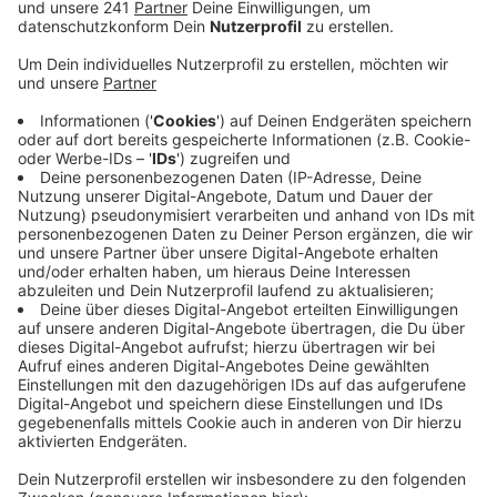
ein 22-jähriger Mann in Paris festgenommen
wurde.
Veröffentlicht:
Samstag, 05.10.2024 10:24
Anzeige
Weil der Mann wohl eine besonders wichtige Rolle bei
den Taten in Köln spielt, wurde er mit internationalem
Haftbefehl gesucht. Aktuell läuft ein Verfahren, den
Verdächtigen nach Deutschland auszuliefern. Laut
Ermittler soll der Mann wohl mehrere hundert Kilo
Cannabis aus einer Lagerhalle in Hürth gestohlen haben
- das war wohl der Auslöser für die Gewalttaten. Im
Kampf zweier Banden um die Drogen soll es demnach
zu den Explosionen und zwei Geiselnahmen gekommen
sein. Neben der jetzt festgenommen Schlüsselfigur
sitzen 10 weitere Verdächtige in Untersuchungshaft,