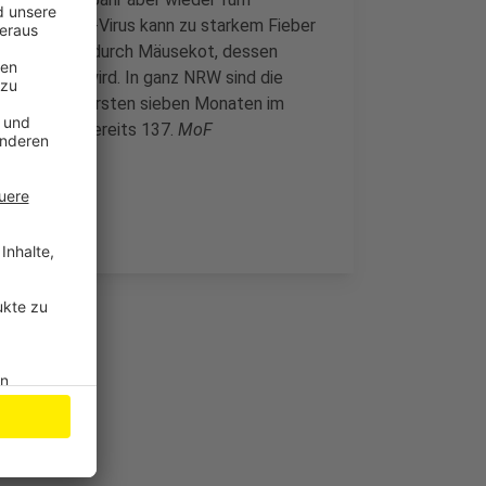
. Das Hanta-Virus kann zu starkem Fieber
zum Beispiel durch Mäusekot, dessen
ingeatmet wird. In ganz NRW sind die
en es in den ersten sieben Monaten im
diesem Jahr bereits 137.
MoF