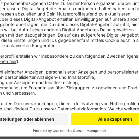
Infektionen, heißt es vom Landeszentrum Gesundheit
und zu Nierenproblemen führen. Übertragen wird es 
Staub beispielsweise in Gartenhütten oder Garagen e
Infektionen in diesem Jahr massiv angestiegen. War
vergangenen Jahr insgesamt 18 Fälle, so sind es in 
Anzeige