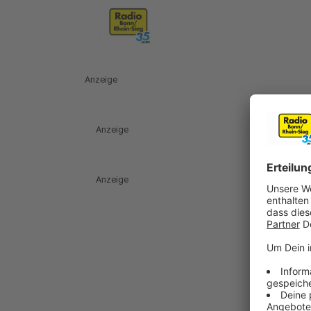
Anzeige
Anzeige
Anzeige