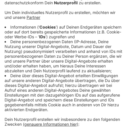
einer Gaststätte in Aachen, der Unbekannte tat als
Vermittler auf. Nach dem Ende des Gesprächs
bemerkte der Eitorfer, dass achteinhalb tausend
Euro aus seinem Rucksack fehlten.
Veröffentlicht:
Mittwoch, 23.09.2020 13:56
Anzeige
Seitdem ist der unbekannte Gesprächs- und
Verhandlungspartner verschwunden. Die Polizei hat
jetzt auf richterlichen Beschluss ein Handyfoto des
Mannes veröffentlicht und bittet um Hilfe bei der
Suche. Wer etwas zu dem Mann oder seinem
Aufenthaltsort sagen kann, meldet sich bitte bei der
Kreispolizei.
CM
Anzeige