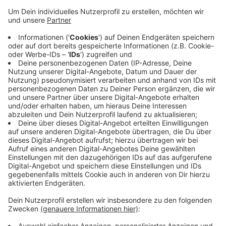
Anzeige
Nachdem er das erste Rad hinausgeschoben hatte,
kehrte er in die Garage zurück und schnappte sich
noch ein zweites Mountainbike. Dabei bemerkte er die
Zeugen und versuchte zu fliehen. Allerdings waren
bereits Zivilfahnder der Polizei vor Ort und nahmen den
Mann vorläufig fest. In seinem Rucksack fanden die
Beamten weitere Fahrradteile, Werkzeug und etwas
Amphetamin. Die Polizei hat die beiden Fahrräder
sichergestellt.
CM
Anzeige