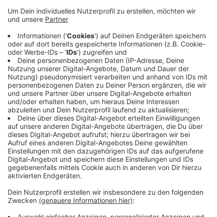
Anzeige
In der Regel seien die Flughäfen aber nicht Schuld an
den Verspätungen oder sogar Ausfällen heißt es
weiter. Vor allem Probleme im Betriebsablauf der
Airlines, schlechtes Wetter und Streiks führten zu
Verspätungen. Mittlerweile haben die Passagiere bei
Flugausfällen und -verspätungen einen
Entschädigungsanspruch in Höhe von bis zu 600 Euro.
CM
Anzeige