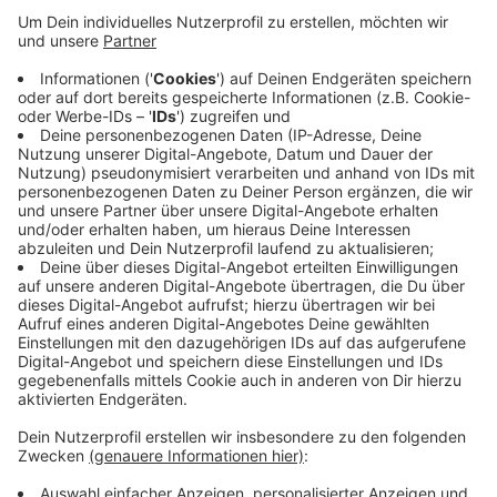
Veröffentlicht:
Freitag, 22.11.2019 07:39
Anzeige
Die Wagen waren entlang der Frankfurter Straße in
Siegburg abgestellt. Laut eingener Aussage war er
darüber verärgert, dass er mit seinem Rollator nicht an
den geparkten Autos vorbeigekommen war. Diese
seien aber ordnungsgemäß abgestellt gewesen, so
das Gericht.
CM
Anzeige