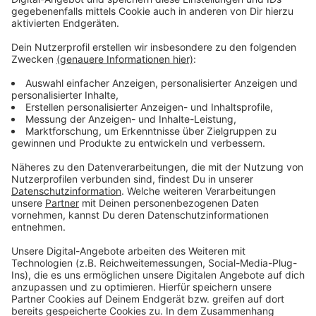
Sprachbarrieren hinweg Ablenkung beim Sport bieten
zu können. Die Jury des DFB nannte das ein
beeindruckendes Beispiel von Selbstlosigkeit. Der
Namensgeber für den Preis, Julius Hirsch, war
siebenfacher Nationalspieler, er wurde wegen seiner
jüdischen Herkunft vom Karlsruher FV ausgeschlossen
und dann in Auschwitz ermordet.
Anzeige
©
GettyImages/DFB
Die Delegation des F. C. Hertha Bonn bei der
Preisverleihung des Julius Hirsch Preises zusammen
mit DFB-Präsident Bernd Neuendorf (h.l.), Célia Šašić
(h.m.), Vizepräsidentin des DFB für Diversität und
Vielfalt, FVM-Präsident Christos Katzidis (h.r.) und
Profifußballerin sowie Nationalspielerin Giulia Gwinn
(m.l.).