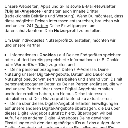
vom Deutschen Fußballbund bekommen. Der DFB
zeichnete den Verein aus Dottendorf aus, weil er
eine Fußball-AG für geflüchtete Kinder ins Leben
gerufen hatte.
Veröffentlicht:
Montag, 14.10.2024 07:57
Anzeige
DFB: "beeindruckendes Beispiel von
Selbstlosigkeit"
Anzeige
Dafür entwickelte der F.C. Hertha Bonn spezielle
Bildkarten und Trainingsvideos, um den von Krieg und
Flucht traumatisierten Kindern über alle