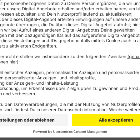
Anzeige
Außerdem findet die FDP, dass die Kommunen selbst
müssen. Das ist bisher noch nicht der Fall. Die Part
dazu aufgefordert, das Verkehrsrecht entspreche
Entscheidungsgewalt zuzusprechen.
Anzeige