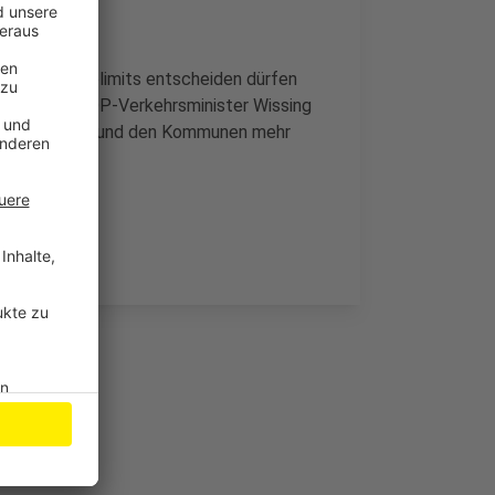
 über Tempolimits entscheiden dürfen
ei hat daher FDP-Verkehrsminister Wissing
nd anzupassen und den Kommunen mehr