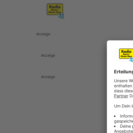
Anzeige
Anzeige
Anzeige