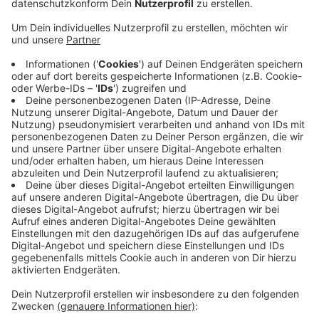
Veröffentlicht:
Dienstag, 02.05.2023 07:07
Anzeige
Am Sonntagmorgen ging es los, die Feuerwehrleute
fuhren teils mit Fahrzeugen hier in Bonn los, andere
nahmen einen Flieger am Flughafen Köln/Bonn. Das
Training beginnt morgen, es dauert teilweise bis
Freitag, andere bleiben aber auch länger, bis zu zwei
Wochen. So soll es beispielsweise auch einen
Lehrgang zum Legen eines sogenannten taktischen
Feuers geben, bei dem gezielt Flächen abgebrannt
werden, um ein unkontrolliertes Feuer einzudämmen
und auszubremsen.
Anzeige