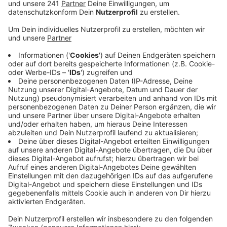
sogenanntes "Hilfeersuchen", das die
französischen Behörden über die EU gestellt
haben.
Veröffentlicht:
Donnerstag, 11.08.2022 05:35
Anzeige
Heute Abend werden die Einsatzkräfte aus dem
RBRS-Land im Großraum Bordeaux ankommen. Mit
dabei sind auch Feuerwehrleute aus Düsseldorf,
Leverkusen, Ratingen und Niedersachsen. Insgesamt
sind es 65 Einsatzkräfte, die in einem Konvoi mit 20
Fahrzeugen und 4 Anhängern unterwegs sind. Hinzu
kommen noch Mitarbeitende der Johanniter, auch aus
Bonn, und einer Fachorganisation namens @fire.
Bereits im vergangenen Jahr war diese Waldbrand-
Spezialeinheit im Auslandseinsatz, damals am