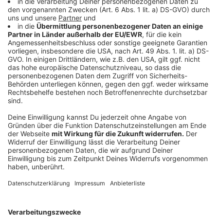
BGF:
Betriebliche Gesundheitsförderung. Damit
werden alle gesundheitsfördernde Maßnahmen
am Arbeitsplatz zusammengefasst, zum Beispiel
gesundes Kantinenessen oder Gesundheits-
Seminare.
Anzeige
Fitnessprogramme für Ältere
Anzeige
HIIT-Trainingsprogramme, Fitnesskurse in Studios und
die allgemeine Trainingsphilosophie sind zumeist für
jüngere Generationen vorgesehen und schlicht zu
schwer für Menschen ab 50 oder 60 Jahren. Das hat
die Branche mittlerweile auch verstanden, sodass
einer der größten Trends für 2024 Sportprogramme