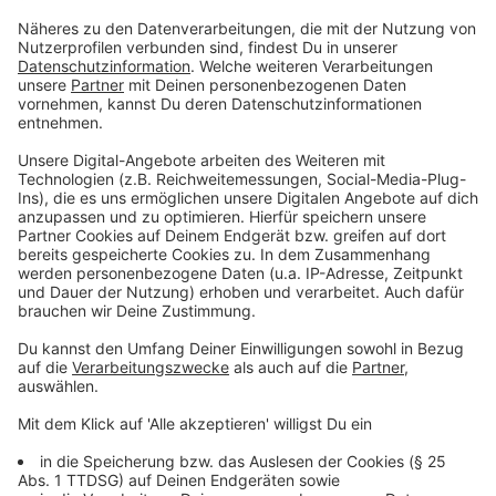
Anzeige
Gesundheit am Arbeitsplatz
Anzeige
Von vielen angesprochen, aber kaum vernünftig
umgesetzt. Der Fitnesstrendliste zufolge kümmern
sich viele Arbeitnehmerinnen und Arbeitnehmer um
eine gute Gesundheitsförderung am eigenen
Arbeitsplatz. In diesem Kontext fallen die
Fachbegriffe BGM und BGF ziemlich häufig. Was
bedeuten sie?
BGM:
Betriebliches Gesundheitsmanagement. In
diesem Bereich sollen Strukturen und Prozesse
näher beleuchtet werden, damit Gesundheit als
Thema in einem Unternehmen seinen Platz findet.