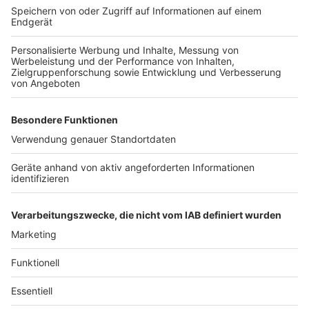
für Ältere sind.
Sport im Alter bringt viele gesundheitsfördernde
Effekte mit sich, egal ob es Ausdauer-, Krafttraining,
Koordinationsübungen oder Gymnastik ist.
Maßgeschneiderte Fitnessprogramme für die Älteren
unter uns können dabei eine der Lösungen sein.
Wer sich die gesamte Liste detailiert durchlesen
möchte, klickt
auf diesen Link.
Autor: Joachim Schultheis
Anzeige