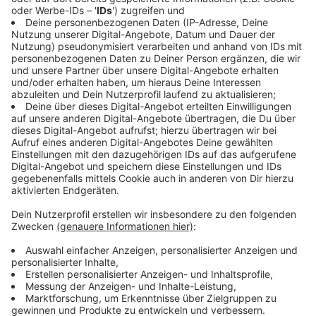
Anzeige
Wearables zum Training
Anzeige
Auf Nummer eins der Top-20-Liste der US-
amerikanischen Organisation landen sogenannte
Wearables. Damit sind beispielsweise Fitnesstracker,
Fitnessuhren, -armbände und vieles gemeint.
Wearables sind - dem Bundesamt für Sicherheit in der
Informationstechnik (BDSI) kleine Computersysteme,
die direkt am Körper getragen werden. "So ist es
heute bereits möglich unter anderem die
Herzfrequenz, den Blutdruck, den Blutzuckerspiegel,
den Schlaf oder den Kalorienverbrauch zu messen",
erklärt das BDSI.