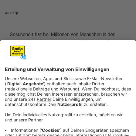
Anzeige
Gesundheit hat bei Millionen von Menschen in den
vergangenen Jahren einen immer höheren Stellenwert
erfahren. So kommt es nicht von ungefähr, dass
über
zehn Millionen in Fitnesstudios bundesweit in
Deutschland angemeldet sind
. Jährlich tauscht sich
die gesamte Fitnessbranche auf der FIBO in Köln aus.
Die Fitnessmesse findet dieses Jahr vom
11. bis 14.
April
statt.
Wir nehmen das zum Anlass, uns die aktuellen
Fitnesstrends einmal näher anzuschauen. Das
anerkannte
American College of Sports Medicine
gibt
für jedes Jahr einen Trendbarometer heraus, welche
Dinge gerade beliebt sind.