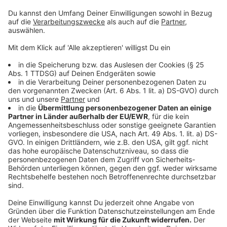
Wir benötigen Ihre
Zustimmung, um den YouTube
Video-Service zu laden!
Wir verwenden einen Service eines
Drittanbieters, um Videoinhalte
einzubetten. Dieser Service kann
Daten zu Ihren Aktivitäten
sammeln. Bitte lesen Sie die
Details durch und stimmen Sie der
Nutzung des Service zu, um dieses
Video anzusehen.
Mehr Informationen
Sportübungen für Kinder im KITA-Alter - präsentiert
vom Basketballverein ALBA Berlin
Akzeptieren
Anzeige
powered by
Usercentrics Consent
Management Platform