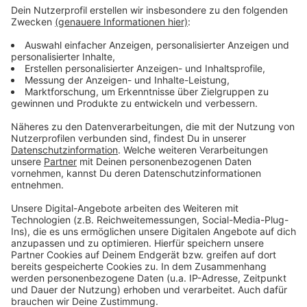
Wir benötigen Ihre
Zustimmung, um den YouTube
Video-Service zu laden!
Wir verwenden einen Service eines
Drittanbieters, um Videoinhalte
einzubetten. Dieser Service kann
Daten zu Ihren Aktivitäten
sammeln. Bitte lesen Sie die
Details durch und stimmen Sie der
Nutzung des Service zu, um dieses
Video anzusehen.
Mehr Informationen
Sportübungen für Kinder im Grundschulalter -
präsentiert vom Basketballverein ALBA Berlin
Akzeptieren
Anzeige
powered by
Usercentrics Consent
Management Platform