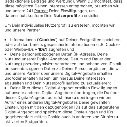
Sportstunde für die Kinder
Anzeige
Doch auch die Kinder benötigen Abwechslung und
Bewegung. Das wissen alle Eltern. Der
Basketballverein ALBA Berlin hat deshalb seit rund
einer Woche eine interaktive "Sportstunde"
entwickelt. Die Videos werden auf der
YouTube
hochgeladen und richten sich an Kinder im Kita- und
Grundschulalter. Über eine Million mal wurden die
Videos jeweils schon angeklickt. Wir haben hier die
ersten beiden Übungseinheiten für euch.
Anzeige