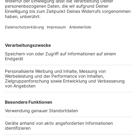
Mehr Wissenswertes in unserem Podcast
"Corona. Und jetzt?"
Anzeige
Wer noch mehr zu diesem Thema erfahren möchte,
kann sich die neueste Folge unseres Podcasts
"Corona. Und jetzt?" anhören. Dort sprechen die
Kollegen José Narciandi und Nina Tenhaef unter
anderem mit Dr. Ingo Froböse und haben noch weitere
interessante Aspekte zum Schwerpunkt "Fit im
Homeoffice."
Anzeige
Den Podcast könnt ihr über Spotify, Apple Podcasts,
Deezer, Audio Now und auch über unsere Homepage