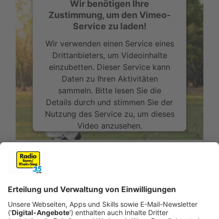
Wir benötigen Ihre
Zustimmung, um den Vimeo-
Service zu laden!
Wir verwenden einen Service eines
Drittanbieters, um Videoinhalte
einzubetten. Dieser Service kann
Daten zu Ihren Aktivitäten
sammeln. Bitte lesen Sie die
Details durch und stimmen Sie der
Nutzung des Service zu, um dieses
Video anzusehen.
Mehr Informationen
Es ist weiterhin erlaubt, draußen - am besten - alleine -
Sport zu machen. Weshalb Ausdauertraining so wichtig
Akzeptieren
ist, erklärt Dr. Froböse in diesem Video.
powered by
Usercentrics Consent
Anzeige
Management Platform