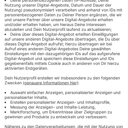
einen Mietwagen zu spät annehmen kann, ist nicht die
Fluggesellschaft dafür verantwortlich. Die schuldet
einem ja nur den Flug und ist nicht für den Rest
zuständig. Die pauschale Entschädigung der
Fluggesellschaft zwischen 250 und 600 Euro je nach
Entfernung zum Zielort erhält man aber trotzdem", so
Kempgens. auch wenn das eventuell nur ein kleiner
Trost sein könnte.
Anzeige
Rechtsanwalt Kempgens: Das rate ich
Reisenden in der aktuellen Chaos-Situation
Anzeige
Vor allem rate ich zu einer Sache: Ruhe bewahren