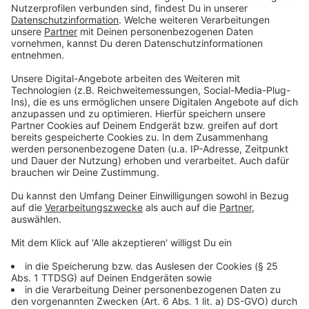
und nicht zu sehr ärgern, sonst bringt der Urlaub
nämlich überhaupt nichts! Man sollte einfach
damit rechnen, dass es im Moment doch
erhebliche Schwierigkeiten gibt. Deshalb
versuchen, einigermaßen cool zu bleiben und
auch mit den Flughafen-Mitarbeitern vernünftig
zu sprechen. Wir erleben nämlich immer, dass es
ganz großen Ärger gibt, fast schon regelrechte
Schlägereien. Die Ansprüche, die man geltend
machen kann, bitte immer schriftlich geltend
machen. Dafür gibt es sehr gute und einfache
Apps in den App-Stores. Wir erleben: wer cool
bleibt, fährt an Flughäfen am besten.
Anzeige
Was passiert, wenn man am Ziel wegen