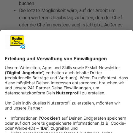
buchen.
Die letzte Möglichkeit wäre, auf der Arbeit um
einen weiteren Urlaubstag zu bitten, den der Chef
oder die Chefin meistens auch stattgibt. Außer es
sprechen betriebliche Gründe dagegen.
Anzeige
Rechtsanwalt Kempens zu verschobenen
Flügen einen oder mehrere Tage später
Anzeige
Kempgens spricht auch in diesem Fall davon, dass es
mit einer Pauschalreise viel einfacher ist, an die
Erstattungen oder Entschädigungen zu kommen, als
bei einer Reise, die aus mehreren Buchungsteilen
besteht. "Wenn ich als Individualreisender dadurch