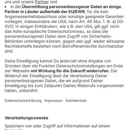
Verschiebungen länger bleiben muss? Wer
übernimmt die Kosten
Anzeige
Bei Pauschalreisen muss der Reiseveranstalter
die Kosten übernehmen, denn er ist ja dafür
verantwortlich, dass der Betroffene vernünftig
hin und pünktlich wieder zurückgeflogen wird. Die
Mehrkosten müssen daher vom Veranstalter
übernommen werden, allerdings nicht die Kosten,
die vielleicht als Folgeschaden auftreten, wenn
es Ärger auf der Arbeit gibt. Dafür ist die
Reisegesellschaft oder eine Fluggesellschaft
nicht verantwortlich, sodass es immer das Risiko
des Betroffenen selbst ist, wenn sie eben aus
dem Urlaub zu spät am Arbeitsplatz erscheinen.
Mein Tipp: Einen Plan B mit den