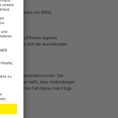
chmid im Gespräch mit RBRS.
nd auch kein Lufthansa-eigenes
avon aus, dass sich die Auswirkungen
."
an den Sicherheitskontrollen. Der
den könnte. Das heißt, dass Verbindungen
, im schlimmsten Fall müsse man Flüge