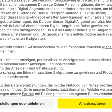
Denn Lufthansa sei am Airport kaum vertreten, so S
"Wir haben fünf tägliche Abflüge der Lufthansa u
Personal mehr am Standort, von daher gehe ich d
hier für uns in Köln/Bonn in Grenzen halten werden
Probleme macht dem Flughafen aber weiter die Lage 
Flughafen prüft jetzt, wie der Flugplan entzerrt wer
auf andere Tageszeiten verschoben werden könnten
streichen, so Schmid.
Anzeige