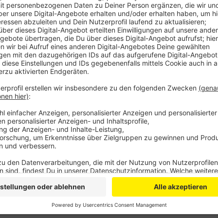
Diese Bilanz hat jetzt der Flughafen veröffentlicht. 
Fluggästen geht vor allem auf Urlaubsflüge zurück - 
sechs Prozent mehr Reisende als 2019. Am beliebtes
Türkei. Für 2023 rechnet der Flughafen mit nochmal
Millionen Fluggästen aus.
GH
Anzeige