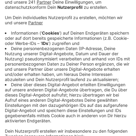
Anzeige
Am Airport werden also Mitarbeitende aus dem
Öffentlichen Dienst und der Luftsicherheit ihre Arbeit
niederlegen. Laut Flughafen sollen aber trotzdem
insgesamt 136 Flüge starten oder laden. Das ginge
allerdings nicht, wenn auch die Werkfeuerwehr streikt.
Die hatte das angekündigt, der Flughafen hat aber
heute Mittag einen Antrag auf einstweilige Verfügung
am Arbeitsgericht Köln gestellt. Damit soll die
Werkfeuerwehr am Streik gehindert werden. Seit 16
Uhr läuft die Verhandlung vor dem Arbeitsgericht.
Sollte das Gericht dem Antrag zustimmen und damit
das Streikrecht der Werkfeuerwehr kippen, könnte das
laut ver.di weiterführende Konsequenzen haben. Die
Gewerkschaft wolle in jedem Fall weiterhin Druck