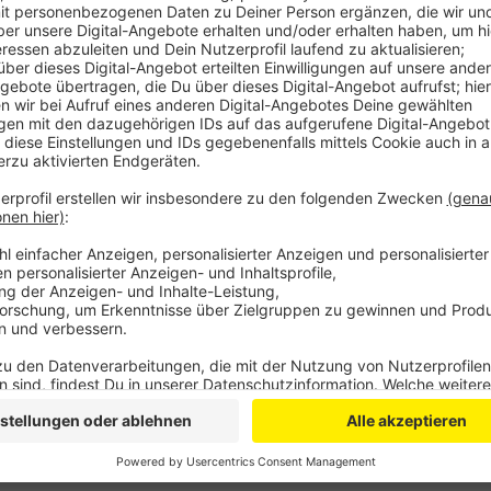
Anzeige
Laut der Staatskanzlei treffen sich die Minister mit
Wiederaufbauhelfern. Auch Ahr-Landrätin Weigand wi
Informationen zum aktuellen Stand des Wiederaufbau
Juli 2021 starben allein im Ahrtal 135 Menschen. A
Rheinbach zum Beispiel, Swisttal, auch Lohmar und 
und 9 Tote im Zusammenhang mit dem Unwetter.
Anzeige