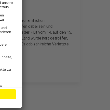
 haupt- und ehrenamtlichen
rd beim Treffen dabei sein und
s geben. Bei der Flut vom 14. auf den 15.
uch das RBRS-Land wurde hart getroffen,
Meckenheim. Es gab zahlreiche Verletzte