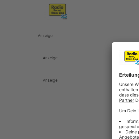
Anzeige
Anzeige
Anzeige