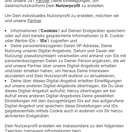
Landeskriminalamts belasten Pföhler nun.
Veröffentlicht:
Samstag, 09.07.2022 12:13
Anzeige
Er habe in der Flutnacht zwar einige Nachbarn gewarnt,
insgesamt aber wenig unternommen, um die
Katastrophe abzuwenden, sagten am Freitag LKA-
Ermittler vor dem Ausschuss. Pföhler selbst schwieg
vor dem Ausschuss. Er wurde inzwischen in den
Ruhestand versetzt. Bei der Flutkatastrophe vor rund
einem Jahr waren im Ahrtal über 130 Menschen ums
Leben gekommen.
GH