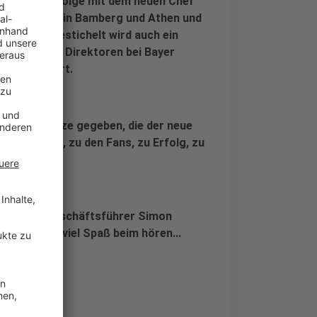
er aktuellen Folge mit dem neuen Chef
 Niederlagen in Bamberg und Athen und
lich und gestichelt wird auch ein
re einer der Direktoren bei Bayer
sympathisiert.
r halbe Sätze gegeben, die der neue
en Baskets, zu den Fans, zu Erfolg, zu
 Baskets Geschäftsführer Simon
uch rein und viel Spaß beim hören...