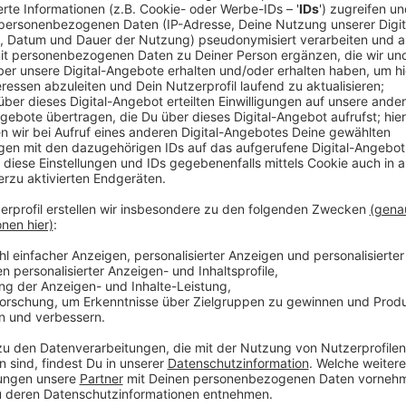
Lennart ist im Urlaub, aber Stephan spricht in d
der Baskets natürlich über die beiden deutlichen
mögliche Konsequenzen. Aber es wird auch persön
bisschen, vor allem weil Simon Pallmann viele Jah
Leverkusen war und Stephan mit dem 1. FC Köln 
Und am Ende hat Stephan Simon Pallmann ein paa
Baskets-Chef dann vervollständigen musste. Zu d
DNA und zu neuen Besen...
Das ganze Interview von Stephan mit dem neuen
Pallmann, hört ihr in der aktuellen Folge. Klickt E
Veröffentlicht:
Freitag, 20.12.2024 06:04
Anzeige