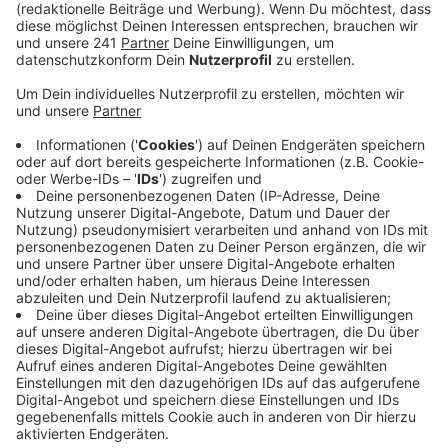
aufzuarbeiten. Es gibt Stimmen von Spielern Till
Pape und Jonathan Bähre, Ansichten und
Zusammenfassungen zur Saison von den Fans und
nochmal schöne Gesänge von den Rängen des
Telekom Domes. Ein offizielles Spiel ist für die
Baskets noch zu gehen, aber das Saisonaus steht
leider jetzt schon fest. Aber am Ende siegt in Bonn
die ZUVERSICHT! Viel Spaß beim Hören, klickt euch
rein und bis nächste Woche!
Veröffentlicht:
Freitag, 09.05.2025 01:24
Anzeige