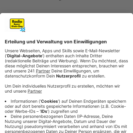
Anzeige
Die beiden sollen in dem Geschäft an der Kennedyalle
die Angestellte mit einer Pistole bedroht und
gefesselt haben. Mit Beute mit einem sechsstelligen
Wert flohen sie dann über den Parkplatz vor dem
Geschäft. Die Bonner Polizei wird den Fall ausserdem
kommende Woche in der Sendung "Aktenzeichen XY"
vorstellen.
Anzeige
Täterbeschreibung 1:
männlich
kräftige Figur