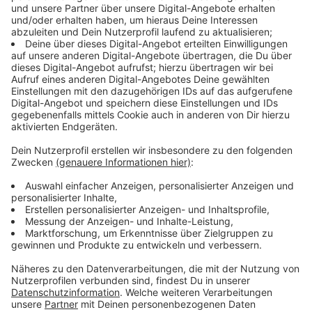
ca. 175 cm
ca. 40 - 60 Jahre
Sprache/ Dialekt: Deutsch
Bekleidung: dunkelblaue Jacke, schwarze Hose,
schwarze Sneaker mit weißer Sohle, schwarze
Handschuhe, helle Maskierung mit unklarem
Muster
Körperliche Merkmale / Besonderheiten: ggf.
körperliche Einschränkung in der
Bewegungsfähigkeit des linken Armes
Täterbeschreibung 2:
männlich
kräftige Figur
ca. 180 - 185 cm
ca. 40 - 60 Jahre
Bekleidung: dunkle Regenjacke mit Kapuze, grüne
Hose mit weißen Farbflecken auf den Knien ,