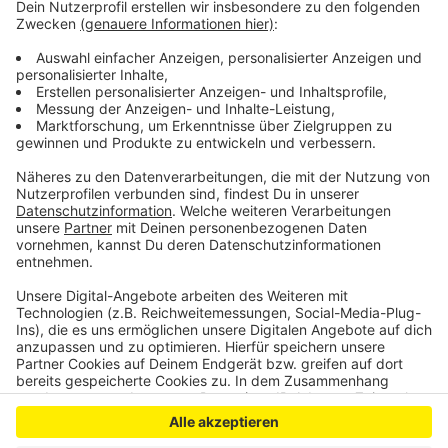
eine blaue Jeans und schwarze Schuhe getragen
haben. Beim zweiten Tatverdächtigen handelt es sich
laut Polizei um einen 25- bis 35-Jährigen mit kräftiger
Statur und dunklen Haaren. Zum Zeitpunkt der Tat soll
er eine schwarze Jacke, eine schwarze Hose und
Turnschuhe mit weißer Sohle getragen haben.
Anzeige
Anzeige
Anzeige