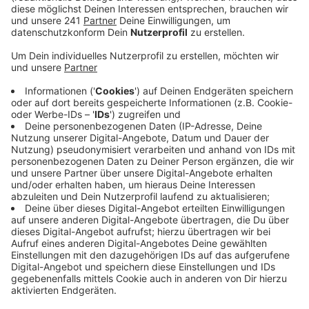
Ende Juni (30.06., gegen 8:40 Uhr) sollen zwei Männer
ihr Opfer beim Verlassen einer Spielhalle zu Boden
gerissen haben. Einer von ihnen soll mit einem Messer
bewaffnet gewesen sein; der andere soll sich die
Tasche ihres Opfers gegriffen haben, in der auch ein
Laptop war. Gemeinsam flüchteten beide Angreifer
dann vom Parkplatz der Spielhalle in Richtung Hohe
Straße. Wer Hinweise geben kann, meldet sich bitte
bei der Bonner Polizei. Die Fahndungsbilder gibt es
hier
.
Beschreibung:
Der erste Tatverdächtige ist laut Polizei etwa 30 bis
40 Jahre alt, hat eine kräftige Statur und einen hellen
Bart. Zum Tatzeitpunkt soll er eine schwarze Jacke,