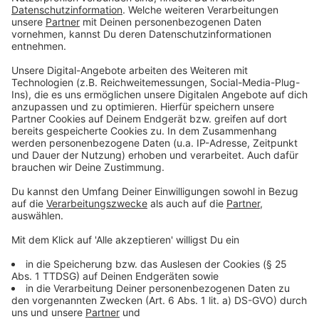
Brot backen im Siebengebirgsmuseum
Anzeige
Im Siebengebirgsmusuem in Königswinter können
Kinder heute lernen, wie traditionell Brot gebacken
wird. Zwischendurch gibt es auch noch eine Führung
durch das Museum.
Um 14 Uhr geht's los. Der Museumseintritt kostet 6
Euro.
Anzeige