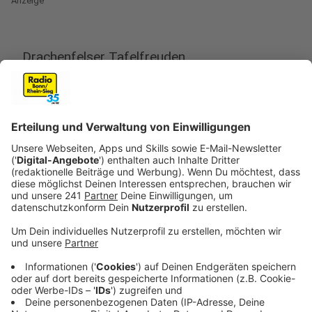
Anzeige
Drachenfelser Tafelfreuden
Anzeige
Zum zweiten Mal finden mitten in den Rhöndorfer
Weinbergen die Drachenfelser Tafelfreuden statt. Die
Besucher können Freitag von 17-21 Uhr, Samstag von
15-21 Uhr und Sonntag von 13-19 Uhr an der längsten
Tafel im Weinberg Platz nehmen und leckeren Wein
und Snacks genießen. Dazu gibt's einen herrlichen
Panoramablick über das Rheintal.
Anzeige