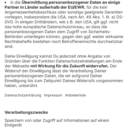
Sommerfest im Römerbad
Anzeige
Morgen ist Open Air Fest im Römerbad in Bonn. Es gibt
zum Beispiel ne Wasserbühne - ab 11 Uhr geht da die
Musik los. Ab 12 Uhr kann auf der Wiese Fußball und
Rugby gespielt werden. Und Auch im Wasser wird es
sportlich: Um 16 Uhr gibt's Turmspringen und überm
Wasser ist außerdem ne Slackline gespannt, da kann
man drauf Balancieren.
Das Römerbad ist bis 20 Uhr geöffnet.
Beim Sommerfest gelten die normalen Eintrittspreise:
Also 2,50 Euro für Kinder und Jugendliche unter 18
Jahre und 4 Euro für Erwachsene.