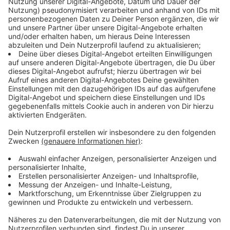
Stadtfest Siegburg
Anzeige
In Siegburg geht das Stadtfest los. Ab 16:45 Uhr ist
die nächsten drei Tage volles Programm. Über 80
Bands treten auf - zum Beispiel Sir Williams und
Tollhaus. Und es gibt auch extra was für die Kids: ZDF
´s Löwenzahn wird nachgespielt.
Der Eintritt ist frei.
Anzeige