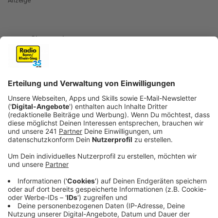
Anzeige
Profilerin gibt Tipps
Anzeige
Freitagabend gibt es Krimi zum Anfassen. Eine echte
Profilerin kommt ins Beueler Brückenforum. Suzanne
Grieger-Lange hilft sonst Ermittlern Täter zu
schnappen. Heute Abend erzählt sie, wie sie Täter
erkennt. Und ganz nebenbei gibt es noch richtig gute
Tipps für Opfer von Cybermobbing. Brückenforum in
Bonn-Beuel, 20 Uhr geht es los. Tickets ab 39 Euro!
Anzeige
Darf es etwas zum Futtern sein?