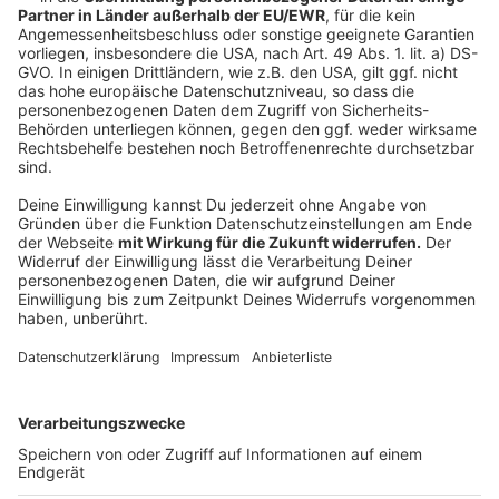
Kubana Live Club. Karten gibt es an der Abendkasse
für 19,50 Euro und im Vorverkauf für 16,50 Euro.
Anzeige
Beatmachines im Telekom Forum
Anzeige
Lust auf etwas neues? Dann kommt heute Abend um
20Uhr in das Telekom Forum. Das Beethovenfest
bietet nämlich auch in diesem Jahr viele tolle Aktionen
an. Die Schülermanager haben ein Konzert organisiert
namens "Beatmachines". Mit dabei ist der Mensch, die
Maschine und das Instrument. Die Musikstücke
werden mit Klassik und Beats verbunden. Coole
Kombi? Dann kommt vorbei. Mit 18 Euro seid ihr dabei.