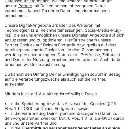
In Dernau gibt es das Winzerfest. Also ein kleines
leckeres Weinchen von der Ahr und dazu noch die neue
Weinkönigin und Livemusik. Das geht heute Abend ab
18 Uhr in Dernau. Am Montag gibt es da noch das
große Abschlussfeuerwerk. Ein echter Geheimtipp!
Anzeige
Coverkonzert
Anzeige
Die Beatles kommen nach Bonn! Glaubt ihr nicht? Na
gut, nicht die "Echten", die sich 1970 getrennt haben,
ABER die jüngste Beatles-Tribute-Band Deutschlands.
Diese wird sogar teilweise als " erfolgreichste
Coverband aller Zeiten" bezeichnet. Das wollt ihr nicht
verpassen? Dann kommt heute um 21:00 in den