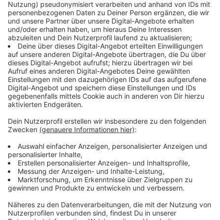
Anzeige
Dann haben wir noch einen kleinen Tipp aus Bornheim:
Da ist am Wochenende zum zweiten Mal die Street
Food Tour. Mit dabei ist im Prinzip alles, was der
Magen sich überhaupt nur vorstellen kann: Burger,
afrikanische Eintöpfe, Sushi, schwäbische
Maultaschen und Cocktails gibt es noch oben drauf.
Freitag geht es um 17 Uhr los, morgen und Sonntag
jeweils um 12 Uhr.
Anzeige
Geheimtipp an der Ahr
Anzeige