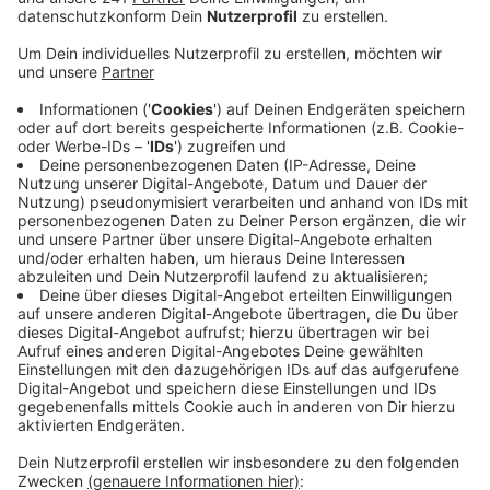
Veröffentlicht:
Montag, 05.02.2024 07:06
Anzeige
Die Feuerwehr-Mitglieder arbeiten oft außerhalb und
können nicht immer rechtzeitig kommen, wenn es
brennt. Das Problem gibt es zum Beispiel in Eitorf.
Bürgermeister Rainer Viehof hofft, künftig zum
Beispiel mehr Menschen im Rathaus für die Freiwillige
Feuerwehr begeistern zu können. Es müsse die
Tagesbereitschaft optimiert werden. Schon jetzt
bietet die Gemeinde auch Home-Office-Arbeitsplätze
direkt in der Feuerwache an. "Fire-Office" nennt Rainer
Viehof das. In Bad Honnef läuft gerade eine
Plakatkampagne, um neue freiwillige Feuerwehrleute
anzuwerben.