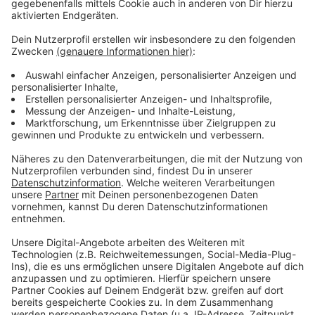
Wir benötigen Ihre
Zustimmung, um den YouTube
Video-Service zu laden!
Wir verwenden einen Service eines
Drittanbieters, um Videoinhalte
einzubetten. Dieser Service kann
Daten zu Ihren Aktivitäten
sammeln. Bitte lesen Sie die
Details durch und stimmen Sie der
Nutzung des Service zu, um dieses
Video anzusehen.
Mehr Informationen
Freya Ridings - Love Is Fire (Official Video)
Akzeptieren
Anzeige
powered by
Usercentrics Consent