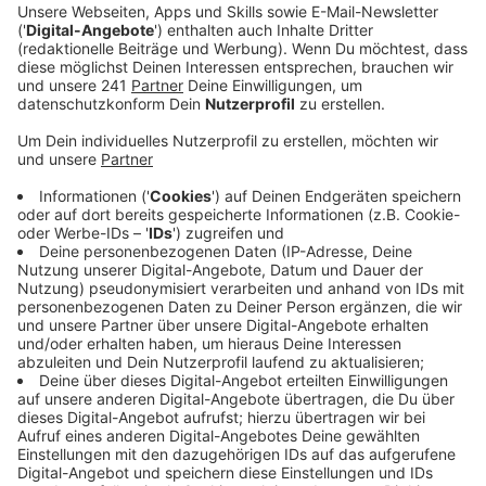
Mit ihrem Debüt-Album ist Freya Ridings im letzten
Jahr richtig durchgestartet. "Castles" spielen wir
schon länger, jetzt kommt die neue Single in die
Rotation. "Love is Fire". Die ist etwas ruhiger, aber
immer noch wunderbar poppig. "Als ich ihn geschrieben
habe, wollte ich einen Song der die Angst und
Aufregung wiederspiegelt, wenn man jemanden kennen
lernt", erzählt die Britin im Interview mit uns. "In den
letzten zwei Jahren war es immer der Song, zu dem
ich auf die Bühne gekommen bin. Er macht mich so
glücklich." Glücksgefühle verbreiten wir natürlich gerne
mit.
Anzeige