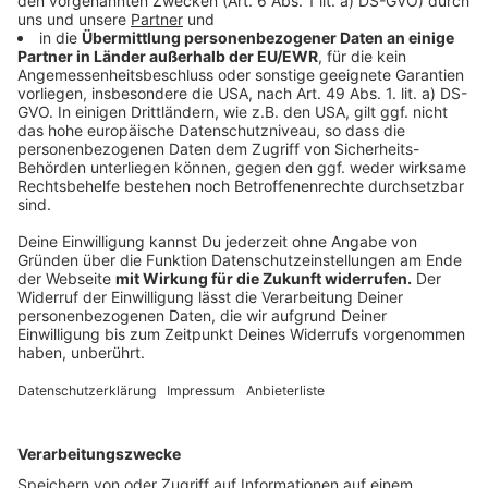
abzuschwächen, werden wir nach den
katastrophalen Entscheidungen im laufenden
Jahr wie der Verzögerung des Kohleausstiegs
diesen gesellschaftlichen Druck am 25.
September wieder deutlich machen.
Anzeige
An diesen Orten wird in NRW und
deutschlandweit gestreikt
Anzeige
Deutschlandweit wird es zu Protesten kommen,
selbstverständlich auch in Nordrhein-Westfalen. Diese
Karte liefert einen Überblick, wo genau in NRW
Demonstrationszüge von Fridays for Future laufen