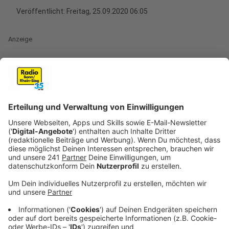
Veröffentlicht:
Freitag, 25.09.2020 06:05
Anzeige
In hunderten deutschen Städten demonstriert
Fridays
for Future
nach einigen Monaten Pause wieder auf
den Straßen. Am Freitag, 25. September, ruft die
Bewegung dazu auf, ein Zeichen zu setzen, "um auf die
Dringlichkeit und globale Ungleichheit der Klimakrise
aufmerksam zu machen." Die Veranstalter und
Organisatoren von Fridays For Future versprechen
"corona-konforme" Demonstrationen.
Anzeige
Verschiedene Aktionen geplant