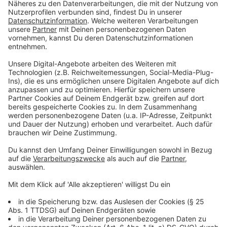
am 25. September läuft auch unter dem Motto "Kein
Grad weiter". In gewissen Regionen wird es
voraussichtlich spezielle Proteste geben. So
schließen sich andere Organisationen in
Braunkohlegebieten an. In Großstädten könnte es zu
Blockierungen von Fahrwegen kommen, um so auf
autofreie Städte aufmerksam zu machen.
Anzeige
Carla Reemtsma aus Münster, eine der
Mitorganisatoren, fasst das Vorhaben von Fridays for
Future so zusammen:
Noch immer gibt es auch im deutschen
Bundestag keine Partei, die einen Plan zur
Einhaltung des 1,5-Grad-Ziels vorgelegt hat. Um
die weltweiten Folgen der Klimakrise