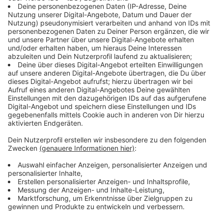
Anzeige
Wie die Veranstalter bekanntgegeben haben, wird es
verschiedene Aktionen am
globalen Klimastreiktag
am 25. September geben. Die Aktionen dienen zum
Zweck, den Verantwortlichen vor Augen zu führen,
dass die Einhaltung der
1,5-Grad-Grenze aus dem
Pariser Klimaabkommen
für das Klima auf der Welt
eminent wichtig sei. Der Bewegung geht es um "starke
EU-Klimaziele, einen Kohleausstieg bis 2030 und eine
sozial-ökologische Wende".
Anzeige
Geplante Aktionen können unter anderem gebildete
Menschenketten, Fahrradstreiks oder Kunstaktionen
zu den jeweiligen Themen sein. Der globale Klimastreik