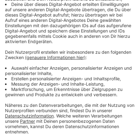
Staatengemeinschaft darauf geeinigt, die
Erderwärmung auf deutlich unter zwei Grad, möglichst
auf 1,5 Grad, zu begrenzen. Forscher und
Klimaaktivisten weisen seitdem immer wieder darauf
hin, dass dieses Ziel in großen Teilen verfehlt wird und
erinnern - auch mit Demonstrationszügen - die Staaten
daran, dieses Ziel einzuhalten.
Anzeige
Nicht nur deshalb ruft Fridays For Future zum 19. März
zu einem globalen Klimastreik auf. In über hundert
deutschen Städten werden an diesem Tag
Demonstrationen stattfinden, unter dem Deckmantel
der Klimabewegung. "Wir fordern krisenfeste
Wahlprogramme, mobilisieren Wahlentscheidungen für
die Zukunft und kämpfen für 1,5-Grad-
Koalitionsverträge. Doch der Aktionstag dreht sich