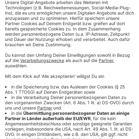
nicht nur um das Geschehen in Deutschland: Es ist der
siebte globale Klimastreik", verkündet Fridays For
Future auf der eigenen Homepage.
Anzeige
Hier wird in NRW und deutschlandweit
gestreikt
Anzeige
In Nordrhein-Westfalen finden in nahezu jeder
größeren Stadt Demos statt, aber auch in kleineren
Gemeinden. Rund 50 Städte sind dabei. Wo und wann
eine lokale Demonstration stattfindet, können
Interessierte in der
HIER
aufgeführten Karte einsehen.
Sie zeigt alle Klimastreiks im Rahmen der Fridays-For-
Future-Bewegung am 19. März an.