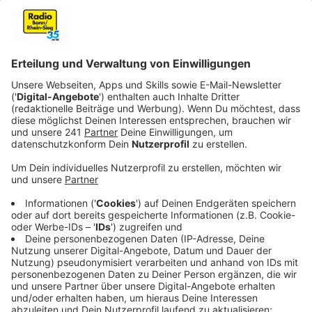
Veröffentlicht:
Donnerstag, 18.03.2021 11:19
Anzeige
Lange ist es her, dass sich jung und alt gemeinsam für
das Klima auf Deutschlands Straßen eingesetzt
haben. Am 19. März endet diese Zeit, denn
Fridays
For Future
startet ins Jahr 2021 mit seiner
Demonstration unter dem Motto
"#AllesFür1Komma5".
Anzeige
Die Zahl "1,5" hat in der ganzen Bewegung rund um den
Klimawandel eine große Bedeutung. Denn im Pariser
Klimaabkommen 2015 hat sich die internationale