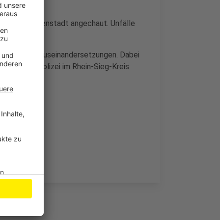
r Bonner Innenstadt angechaut. Unfälle
gkeiten und Auseinandersetzungen. Dabei
ebiet der Polizei im Rhein-Sieg-Kreis
edlich.