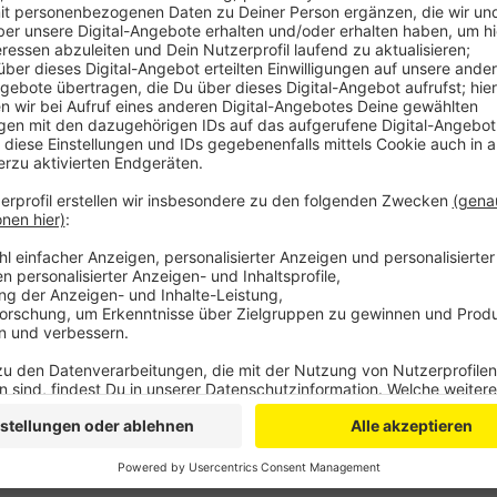
Etwa 220.000 Zuschauer haben sich den Umzug in de
oder Störungen auf dem Weg gab es keine.
In den Nachmittagsstunden gab es vermehrt Streiti
wurden 31 Platzverweise ausgesprochen. Im Einsatzg
mussten 6 Platzverweise ausgesprochen werden.
Auch in Köln verlief der Rosenmontag weitgehend fri
JDS
Anzeige