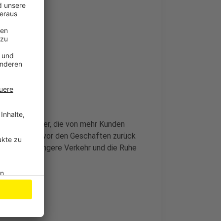
be auch Händler, die von mehr Kunden
ie Sitzmöbel vor den Geschäften zurück
rade der geringere Verkehr und die Ruhe