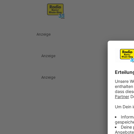
Anzeige
Anzeige
Anzeige