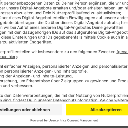
Veröffentlicht:
Freitag, 11.10.2024 06:51
Anzeige
IHK-Umfrage "nicht repräsentativ"
Anzeige
Man selber habe ein deutlich positiveres Bild. Es ge
berichten würden. Außerdem wünschten sich viele d
und dazu weitere Abstellmöglichkeiten für Räder. Ge
hier kämen auch bei den Kunden gut an.
Anzeige