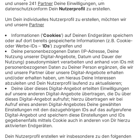
wurde.
Veröffentlicht:
Donnerstag, 18.02.2021 05:05
Anzeige
Allerdings soll dann nur die Hinrunde weitergespielt
werden, in der dann Meister, Auf- und Absteiger
ermittelt werden sollen. Diese Runde soll dann am 30.
Juni zuende sein, damit es mit der darauf folgenden
Saison keine zeitlichen Konflikte gibt. Auch die
Pokalwettbewerbe sollen ausgespielt werden, damit
der FVM die Teilnehmer für den DFB-Pokal melden
kann. ((Allerdings hingen all diese Pläne von den
politischen Entscheidungen ab, daher gebe es noch
keinen verbindlichen Plan, in dem alle Details geregelt
seien, hieß es.)) Der FVM ist im RBRS-Land für rund