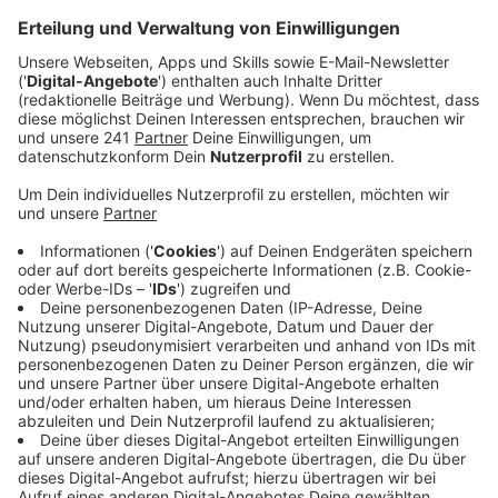
Karnevalshochburg.
Veröffentlicht:
Dienstag, 18.02.2020 14:04
Anzeige
Tatsächlich treffen sich im Adler etliche
Karnevalsgesellschaften, allen voran das Beueler
Stadtsoldatencorps. Und wenn im Beueler
Brückenforum die Sitzungen enden, dann zieht die
Karnevalsgesellschaft regelmäßig in den Adler weiter.
Dabei ist die Gaststätte Adler – so der vollständige
Name – im engeren Sinne die typische Eckkneipe im
Veedel. Aber der Adler ist in Beuel eine echte
Institution und nicht nur zu Karneval trifft sich hier der
Stadtteil zu einem Kölsch.
Anzeige