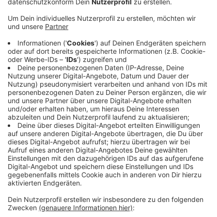
Anzeige
In diesem Jahr steht der Schulpreis im Zeichen der
Corona-Pandemie. Ausgezeichnet werden Schulen, die
im Umgang mit Corona innovative Konzepte
entwickelt haben. Die Siebengebirgsschule wurde
dabei in der Kategorie Bildungsgerechtigkeit nominiert.
Sie hatte schon eine Woche nach Beginn des ersten
Lockdowns eine Lernplattform zur Verfügung gestellt,
mit der die Kinder selbstständig lernen konnten. Durch
die Finalteilnahme hat die Siebengebirgsschule bereits
5.000 Euro sicher, sollte sie den Preis gewinnen,
bekäme sie 10.000 Euro.
CM
Anzeige