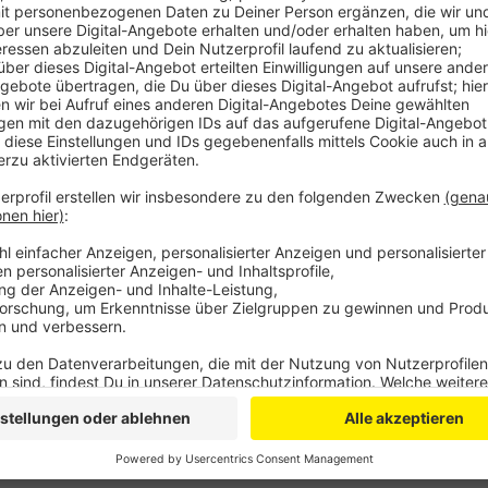
Darin wird unter anderem geregelt, wie viel Geld di
ihre Arbeit bekommen. Und das, so die Stadt Bornheim,
Beschwerde gegen die Neufassung des Gesetzes ein
Kostenerstattung an den Bedarf der Kommunen ange
Gemeinden im Rhein-Sieg-Kreis unterstützen das Vor
Anwaltskosten beteiligen.
CM
Anzeige