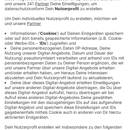
Veröffentlicht:
Freitag, 06.12.2024 08:38
Anzeige
Da ist der RBRS-Stand heute an der ehemaligen
"Goldenen Ecke" am oberen Markt in der
Fußgängerzone aufgebaut. Das ganze Team ist da
heute abwechselnd vor Ort, um möglichst viele
Geschenke für Kinderheime und Waisenhäuser im
RBRS-Land einzusammeln. Die sollten neu und schon
weihnachtlich verpackt sein. Außerdem sollte
draufstehen, wer mit welchem Geschenk etwas
anfangen kann: Junge, Mädchen, welches Alter. Spiele
können eingepackt werden, Bücher oder auch
Gutscheine. Auch viele Jugendliche und junge
Erwachsene sollen die Geschenke nämlich später
bekommen. Heute sammeln wir in Siegburg von 10 bis