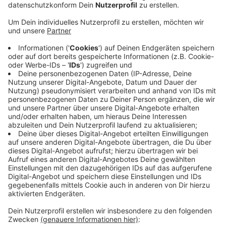
Geschwindigkeit des PKW oder des LKW, der
gerade vorbeifährt.
Veröffentlicht:
Mittwoch, 08.06.2022 19:27
Anzeige
Dazu gibts dann einen lächelnden Smiley, wenn das
Tempo passt, oder den traurigen Smiley, wenn die
Geschwindigkeit zu hoch ist. Die erste Tafel ist nun
auf der Limpericher Straße in Höhe der
Kindertagesstätte montiert worden. Die weiteren
Tafeln sollen auch vor allem im Umfeld von Schulen
und Kindertagesstätten angebracht werden. Die Stadt
hofft, damit für mehr Sicherheit auf den Straßen zu
sorgen.
Anzeige